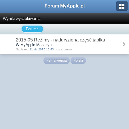
Forum MyApple.pl
Wyniki wyszukiwania
Forums
2015-05 Reżimy - nadgryziona część jabłka
W MyApple Magazyn
Napisano
21 sie 2015 10:43
przez tomasz
Pełna wersja
Polski