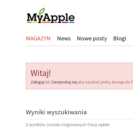
MAGAZYN
News
Nowe posty
Blogi
Witaj!
Zaloguj
lub
Zarejestruj się
aby uzyskać pełny dostęp do f
Wyniki wyszukiwania
1
wyników zostało otagowanych frazą
reżim