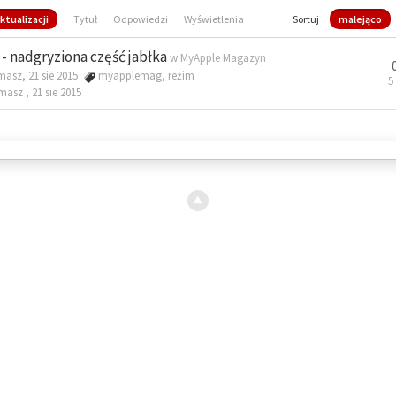
ktualizacji
Tytuł
Odpowiedzi
Wyświetlenia
Sortuj
malejąco
- nadgryziona część jabłka
w
MyApple Magazyn
masz, 21 sie 2015
myapplemag
,
reżim
5
omasz ,
21 sie 2015