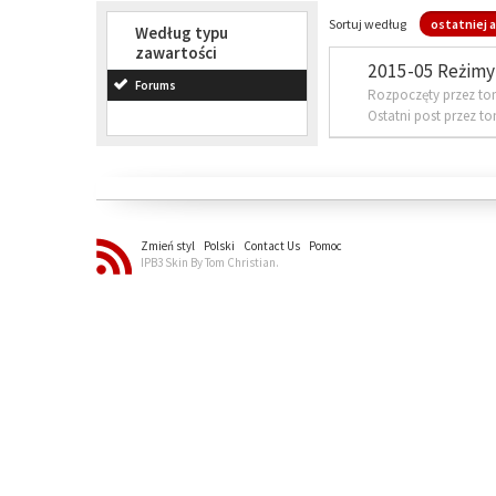
Sortuj według
ostatniej a
Według typu
zawartości
2015-05 Reżimy 
Forums
Rozpoczęty przez to
Ostatni post przez t
Zmień styl
Polski
Contact Us
Pomoc
IPB3 Skin By Tom Christian.