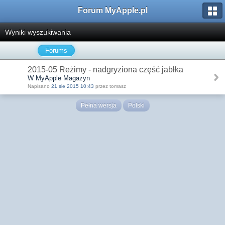
Forum MyApple.pl
Wyniki wyszukiwania
Forums
2015-05 Reżimy - nadgryziona część jabłka
W MyApple Magazyn
Napisano
21 sie 2015 10:43
przez tomasz
Pełna wersja
Polski