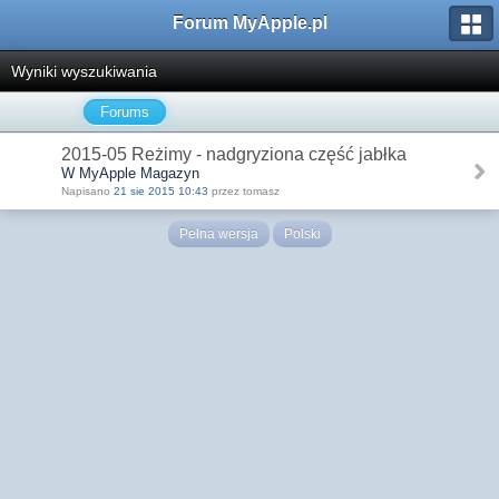
Forum MyApple.pl
Wyniki wyszukiwania
Forums
2015-05 Reżimy - nadgryziona część jabłka
W MyApple Magazyn
Napisano
21 sie 2015 10:43
przez tomasz
Pełna wersja
Polski