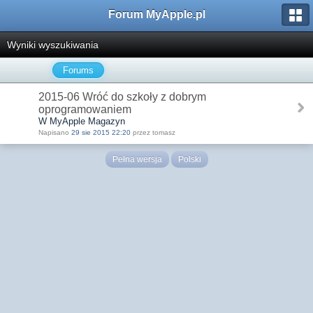
Forum MyApple.pl
Wyniki wyszukiwania
Forums
2015-06 Wróć do szkoły z dobrym
oprogramowaniem
W MyApple Magazyn
Napisano
29 sie 2015 22:20
przez tomasz
Pełna wersja
Polski