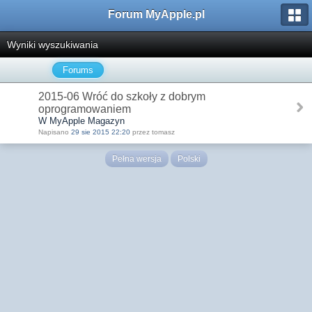
Forum MyApple.pl
Wyniki wyszukiwania
Forums
2015-06 Wróć do szkoły z dobrym
oprogramowaniem
W MyApple Magazyn
Napisano
29 sie 2015 22:20
przez tomasz
Pełna wersja
Polski