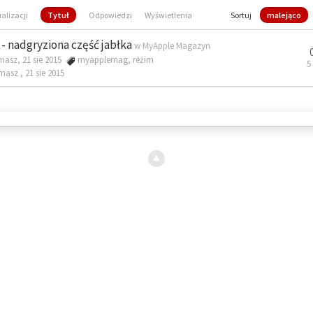
ualizacji
Tytuł
Odpowiedzi
Wyświetlenia
Sortuj
malejąco
- nadgryziona część jabłka
w
MyApple Magazyn
masz, 21 sie 2015
myapplemag
,
reżim
5
omasz ,
21 sie 2015