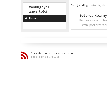
Sortuj według
ostatniej akt
Według typu
zawartości
2015-05 Reżimy 
Forums
Rozpoczęty przez to
Ostatni post przez t
Zmień styl
Polski
Contact Us
Pomoc
IPB3 Skin By Tom Christian.