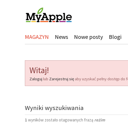
MAGAZYN
News
Nowe posty
Blogi
Witaj!
Zaloguj
lub
Zarejestruj się
aby uzyskać pełny dostęp do f
Wyniki wyszukiwania
1
wyników zostało otagowanych frazą
reżim