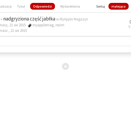
ualizacji
Tytuł
Odpowiedzi
Wyświetlenia
Sortuj
malejąco
- nadgryziona część jabłka
w
MyApple Magazyn
masz, 21 sie 2015
myapplemag
,
reżim
5
omasz ,
21 sie 2015