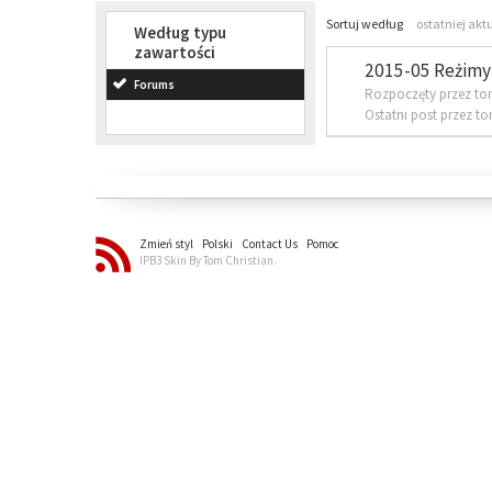
Sortuj według
ostatniej akt
Według typu
zawartości
2015-05 Reżimy 
Forums
Rozpoczęty przez to
Ostatni post przez t
Zmień styl
Polski
Contact Us
Pomoc
IPB3 Skin By Tom Christian.