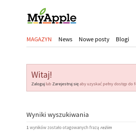
MAGAZYN
News
Nowe posty
Blogi
Witaj!
Zaloguj
lub
Zarejestruj się
aby uzyskać pełny dostęp do f
Wyniki wyszukiwania
1
wyników zostało otagowanych frazą
reżim