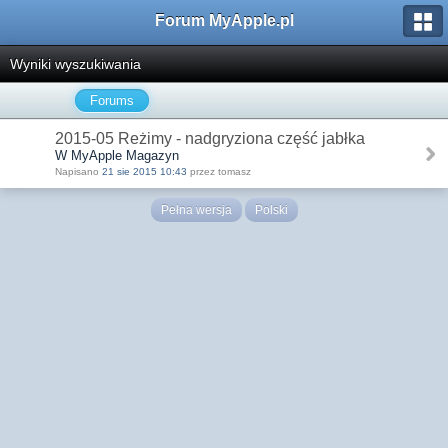
Forum MyApple.pl
Wyniki wyszukiwania
Forums
2015-05 Reżimy - nadgryziona część jabłka
W MyApple Magazyn
Napisano
21 sie 2015 10:43
przez tomasz
Pełna wersja
Polski