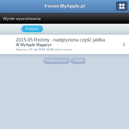
Forum MyApple.pl
Wyniki wyszukiwania
Forums
2015-05 Reżimy - nadgryziona część jabłka
W MyApple Magazyn
Napisano
21 sie 2015 10:43
przez tomasz
Pełna wersja
Polski