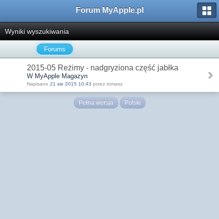
Forum MyApple.pl
Wyniki wyszukiwania
Forums
2015-05 Reżimy - nadgryziona część jabłka
W MyApple Magazyn
Napisano
21 sie 2015 10:43
przez tomasz
Pełna wersja
Polski