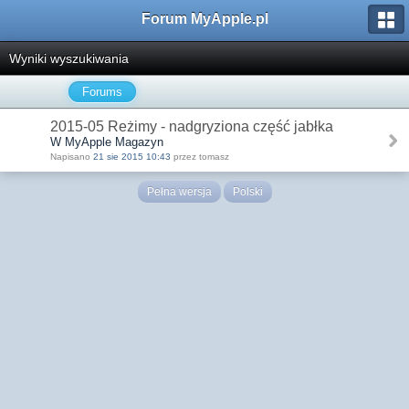
Forum MyApple.pl
Wyniki wyszukiwania
Forums
2015-05 Reżimy - nadgryziona część jabłka
W MyApple Magazyn
Napisano
21 sie 2015 10:43
przez tomasz
Pełna wersja
Polski