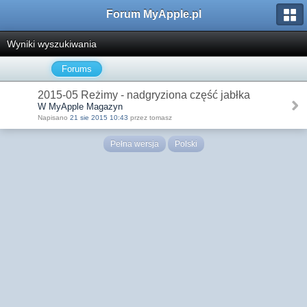
Forum MyApple.pl
Wyniki wyszukiwania
Forums
2015-05 Reżimy - nadgryziona część jabłka
W MyApple Magazyn
Napisano
21 sie 2015 10:43
przez tomasz
Pełna wersja
Polski