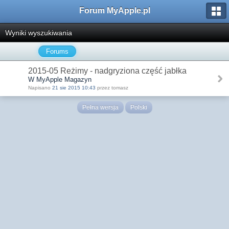
Forum MyApple.pl
Wyniki wyszukiwania
Forums
2015-05 Reżimy - nadgryziona część jabłka
W MyApple Magazyn
Napisano
21 sie 2015 10:43
przez tomasz
Pełna wersja
Polski