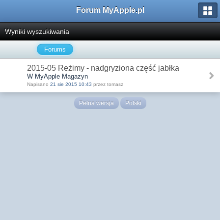
Forum MyApple.pl
Wyniki wyszukiwania
Forums
2015-05 Reżimy - nadgryziona część jabłka
W MyApple Magazyn
Napisano
21 sie 2015 10:43
przez tomasz
Pełna wersja
Polski