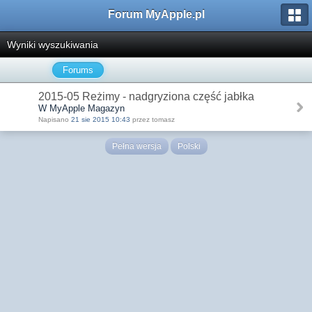
Forum MyApple.pl
Wyniki wyszukiwania
Forums
2015-05 Reżimy - nadgryziona część jabłka
W MyApple Magazyn
Napisano
21 sie 2015 10:43
przez tomasz
Pełna wersja
Polski