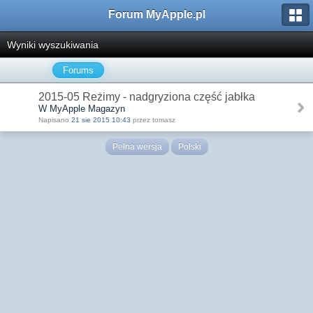
Forum MyApple.pl
Wyniki wyszukiwania
Forums
2015-05 Reżimy - nadgryziona część jabłka
W MyApple Magazyn
Napisano
21 sie 2015 10:43
przez tomasz
Pełna wersja
Polski