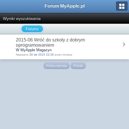
Forum MyApple.pl
Wyniki wyszukiwania
Forums
2015-06 Wróć do szkoły z dobrym
oprogramowaniem
W MyApple Magazyn
Napisano
29 sie 2015 22:20
przez tomasz
Pełna wersja
Polski