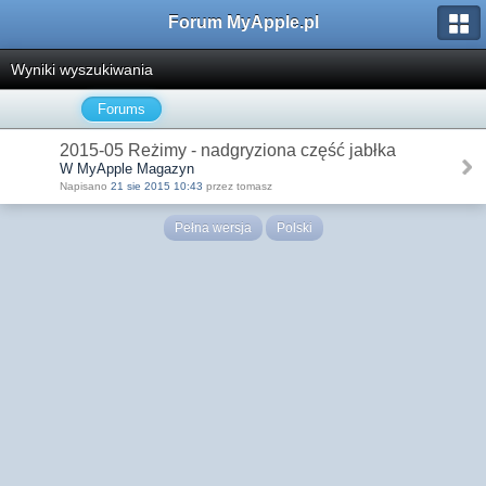
Forum MyApple.pl
Wyniki wyszukiwania
Forums
2015-05 Reżimy - nadgryziona część jabłka
W MyApple Magazyn
Napisano
21 sie 2015 10:43
przez tomasz
Pełna wersja
Polski