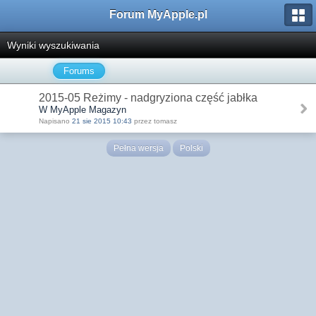
Forum MyApple.pl
Wyniki wyszukiwania
Forums
2015-05 Reżimy - nadgryziona część jabłka
W MyApple Magazyn
Napisano
21 sie 2015 10:43
przez tomasz
Pełna wersja
Polski