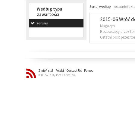
Sortuj według
ostatniej akt
Według typu
zawartości
2015-06 Wróć d
Forums
Magazyn
Rozpoczęty przez to
Ostatni post przez t
Zmień styl
Polski
Contact Us
Pomoc
IPB3 Skin By Tom Christian.