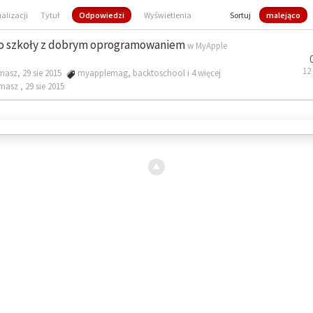
ualizacji
Tytuł
Odpowiedzi
Wyświetlenia
Sortuj
malejąco
o szkoły z dobrym oprogramowaniem
w
MyApple
12
masz, 29 sie 2015
myapplemag
,
backtoschool
i 4 więcej
omasz ,
29 sie 2015