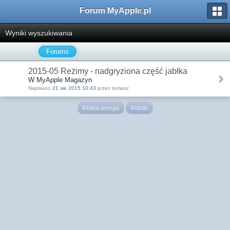
Forum MyApple.pl
Wyniki wyszukiwania
Forums
2015-05 Reżimy - nadgryziona część jabłka
W MyApple Magazyn
Napisano
21 sie 2015 10:43
przez tomasz
Pełna wersja
Polski