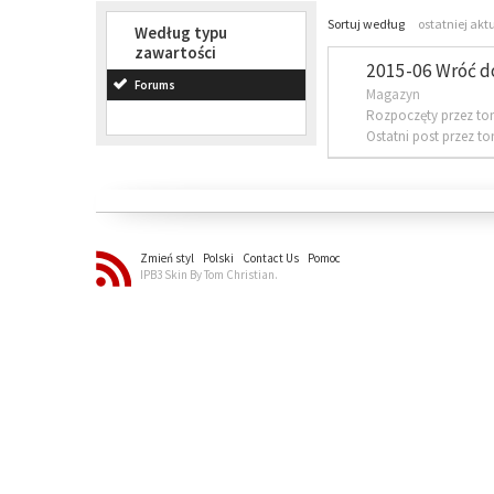
Sortuj według
ostatniej akt
Według typu
zawartości
2015-06 Wróć d
Forums
Magazyn
Rozpoczęty przez to
Ostatni post przez t
Zmień styl
Polski
Contact Us
Pomoc
IPB3 Skin By Tom Christian.