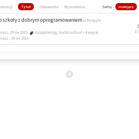
ualizacji
Tytuł
Odpowiedzi
Wyświetlenia
Sortuj
malejąco
o szkoły z dobrym oprogramowaniem
w
MyApple
12
masz, 29 sie 2015
myapplemag
,
backtoschool
i 4 więcej
omasz ,
29 sie 2015