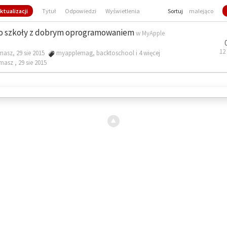
ktualizacji
Tytuł
Odpowiedzi
Wyświetlenia
Sortuj
malejąco
o szkoły z dobrym oprogramowaniem
w
MyApple
12
masz, 29 sie 2015
myapplemag
,
backtoschool
i 4 więcej
omasz ,
29 sie 2015