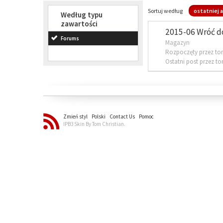
Sortuj według
ostatniej a
Według typu
zawartości
2015-06 Wróć d
Forums
Magazyn
Rozpoczęty przez to
Ostatni post przez t
Zmień styl
Polski
Contact Us
Pomoc
IPB3 Skin By Tom Christian.