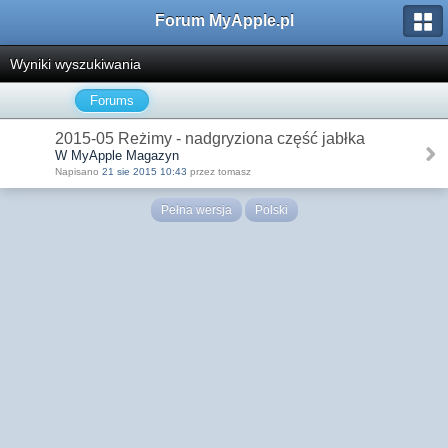
Forum MyApple.pl
Wyniki wyszukiwania
Forums
2015-05 Reżimy - nadgryziona część jabłka
W MyApple Magazyn
Napisano
21 sie 2015 10:43
przez tomasz
Pełna wersja
Polski