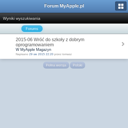
Forum MyApple.pl
Wyniki wyszukiwania
Forums
2015-06 Wróć do szkoły z dobrym
oprogramowaniem
W MyApple Magazyn
Napisano
29 sie 2015 22:20
przez tomasz
Pełna wersja
Polski