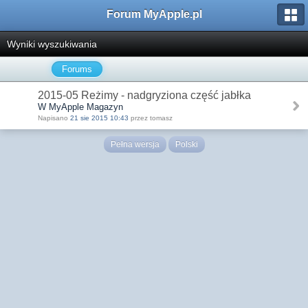
Forum MyApple.pl
Wyniki wyszukiwania
Forums
2015-05 Reżimy - nadgryziona część jabłka
W MyApple Magazyn
Napisano
21 sie 2015 10:43
przez tomasz
Pełna wersja
Polski