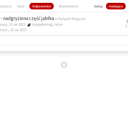
ualizacji
Tytuł
Odpowiedzi
Wyświetlenia
Sortuj
malejąco
- nadgryziona część jabłka
w
MyApple Magazyn
masz, 21 sie 2015
myapplemag
,
reżim
5
omasz ,
21 sie 2015