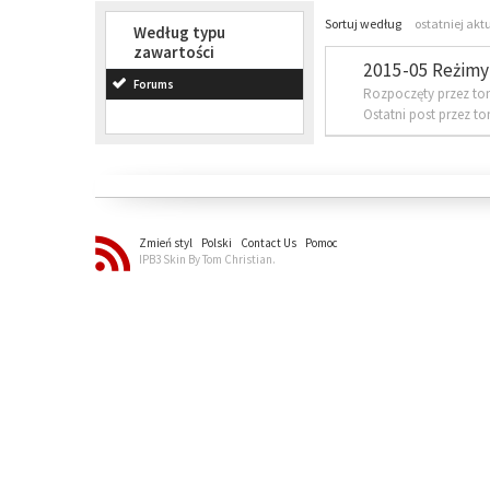
Sortuj według
ostatniej akt
Według typu
zawartości
2015-05 Reżimy 
Forums
Rozpoczęty przez to
Ostatni post przez t
Zmień styl
Polski
Contact Us
Pomoc
IPB3 Skin By Tom Christian.