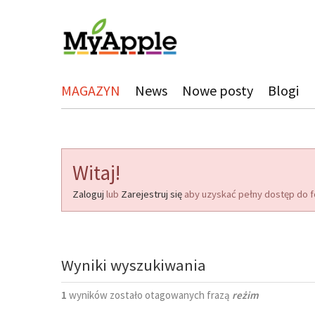
MAGAZYN
News
Nowe posty
Blogi
Witaj!
Zaloguj
lub
Zarejestruj się
aby uzyskać pełny dostęp do f
Wyniki wyszukiwania
1
wyników zostało otagowanych frazą
reżim