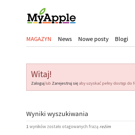
MAGAZYN
News
Nowe posty
Blogi
Witaj!
Zaloguj
lub
Zarejestruj się
aby uzyskać pełny dostęp do f
Wyniki wyszukiwania
1
wyników zostało otagowanych frazą
reżim