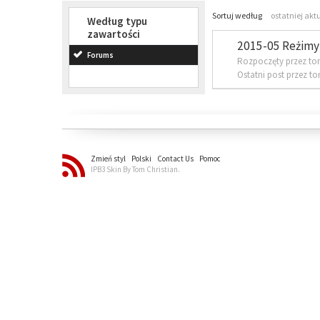
Sortuj według
ostatniej akt
Według typu
zawartości
2015-05 Reżimy 
Forums
Rozpoczęty przez to
Ostatni post przez t
Zmień styl
Polski
Contact Us
Pomoc
IPB3 Skin By Tom Christian.