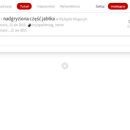
ualizacji
Tytuł
Odpowiedzi
Wyświetlenia
Sortuj
malejąco
- nadgryziona część jabłka
w
MyApple Magazyn
masz, 21 sie 2015
myapplemag
,
reżim
5
omasz ,
21 sie 2015