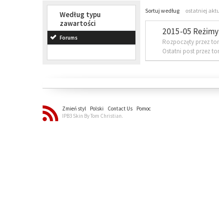
Sortuj według
ostatniej akt
Według typu
zawartości
2015-05 Reżimy 
Forums
Rozpoczęty przez to
Ostatni post przez t
Zmień styl
Polski
Contact Us
Pomoc
IPB3 Skin By Tom Christian.