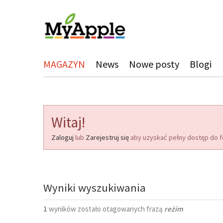
MAGAZYN
News
Nowe posty
Blogi
Witaj!
Zaloguj
lub
Zarejestruj się
aby uzyskać pełny dostęp do f
Wyniki wyszukiwania
1
wyników zostało otagowanych frazą
reżim