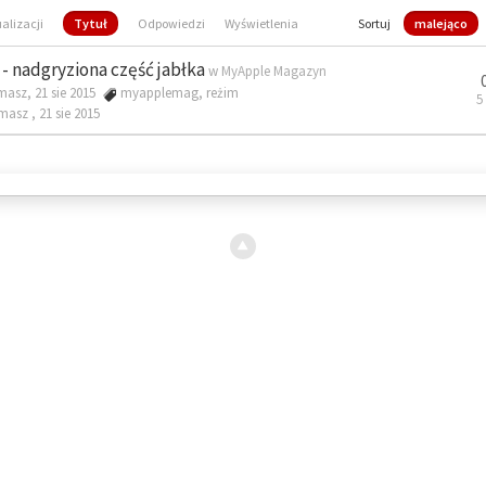
ualizacji
Tytuł
Odpowiedzi
Wyświetlenia
Sortuj
malejąco
- nadgryziona część jabłka
w
MyApple Magazyn
masz, 21 sie 2015
myapplemag
,
reżim
5
omasz ,
21 sie 2015