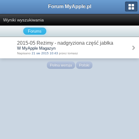
Forum MyApple.pl
Wyniki wyszukiwania
Forums
2015-05 Reżimy - nadgryziona część jabłka
W MyApple Magazyn
Napisano
21 sie 2015 10:43
przez tomasz
Pełna wersja
Polski