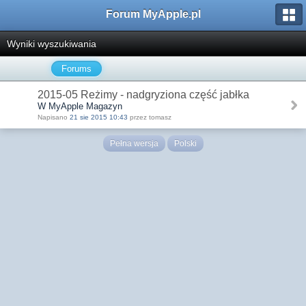
Forum MyApple.pl
Wyniki wyszukiwania
Forums
2015-05 Reżimy - nadgryziona część jabłka
W MyApple Magazyn
Napisano
21 sie 2015 10:43
przez tomasz
Pełna wersja
Polski