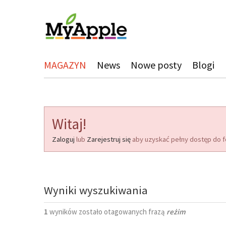
MAGAZYN
News
Nowe posty
Blogi
Witaj!
Zaloguj
lub
Zarejestruj się
aby uzyskać pełny dostęp do f
Wyniki wyszukiwania
1
wyników zostało otagowanych frazą
reżim