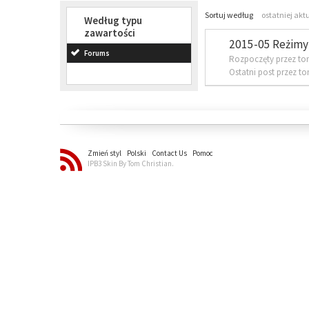
Sortuj według
ostatniej akt
Według typu
zawartości
2015-05 Reżimy 
Forums
Rozpoczęty przez to
Ostatni post przez t
Zmień styl
Polski
Contact Us
Pomoc
IPB3 Skin By Tom Christian.