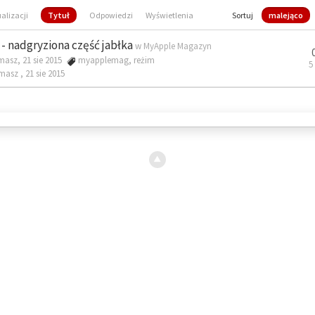
ualizacji
Tytuł
Odpowiedzi
Wyświetlenia
Sortuj
malejąco
- nadgryziona część jabłka
w
MyApple Magazyn
masz, 21 sie 2015
myapplemag
,
reżim
5
omasz ,
21 sie 2015