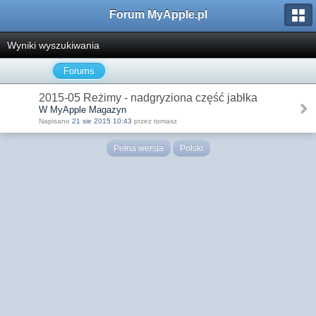
Forum MyApple.pl
Wyniki wyszukiwania
Forums
2015-05 Reżimy - nadgryziona część jabłka
W MyApple Magazyn
Napisano
21 sie 2015 10:43
przez tomasz
Pełna wersja
Polski