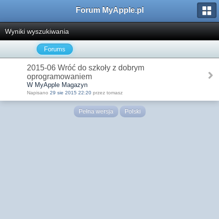
Forum MyApple.pl
Wyniki wyszukiwania
Forums
2015-06 Wróć do szkoły z dobrym
oprogramowaniem
W MyApple Magazyn
Napisano
29 sie 2015 22:20
przez tomasz
Pełna wersja
Polski