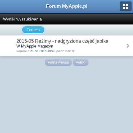
Forum MyApple.pl
Wyniki wyszukiwania
Forums
2015-05 Reżimy - nadgryziona część jabłka
W MyApple Magazyn
Napisano
21 sie 2015 10:43
przez tomasz
Pełna wersja
Polski