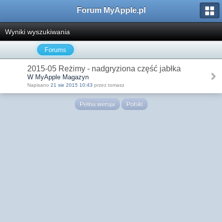
Forum MyApple.pl
Wyniki wyszukiwania
Forums
2015-05 Reżimy - nadgryziona część jabłka
W MyApple Magazyn
Napisano
21 sie 2015 10:43
przez tomasz
Pełna wersja
Polski