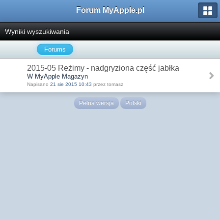
Forum MyApple.pl
Wyniki wyszukiwania
Forums
2015-05 Reżimy - nadgryziona część jabłka
W MyApple Magazyn
Napisano
21 sie 2015 10:43
przez tomasz
Pełna wersja
Polski