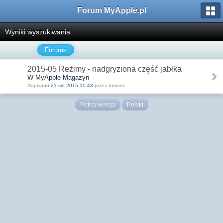
Forum MyApple.pl
Wyniki wyszukiwania
Forums
2015-05 Reżimy - nadgryziona część jabłka
W MyApple Magazyn
Napisano
21 sie 2015 10:43
przez tomasz
Pełna wersja
Polski