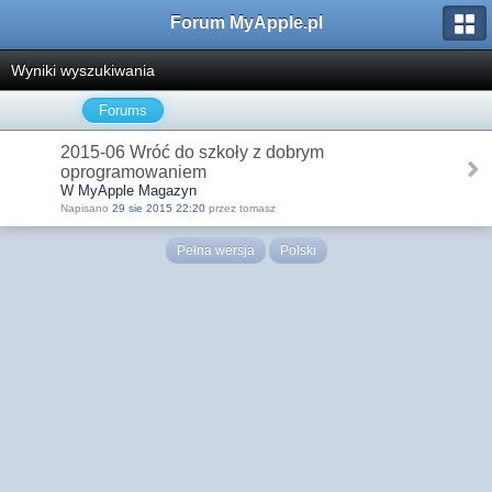
Forum MyApple.pl
Wyniki wyszukiwania
Forums
2015-06 Wróć do szkoły z dobrym
oprogramowaniem
W MyApple Magazyn
Napisano
29 sie 2015 22:20
przez tomasz
Pełna wersja
Polski