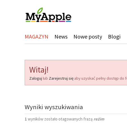
MAGAZYN
News
Nowe posty
Blogi
Witaj!
Zaloguj
lub
Zarejestruj się
aby uzyskać pełny dostęp do f
Wyniki wyszukiwania
1
wyników zostało otagowanych frazą
reżim