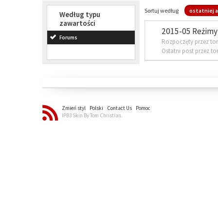
Sortuj według
ostatniej a
Według typu
zawartości
2015-05 Reżimy 
Forums
Rozpoczęty przez to
Ostatni post przez t
Zmień styl
Polski
Contact Us
Pomoc
IPB3 Skin By Tom Christian.