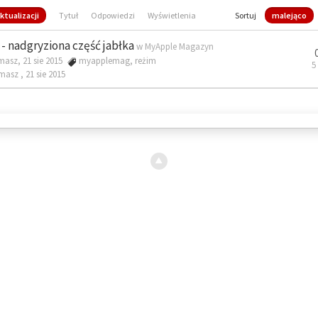
ktualizacji
Tytuł
Odpowiedzi
Wyświetlenia
Sortuj
malejąco
- nadgryziona część jabłka
w
MyApple Magazyn
masz, 21 sie 2015
myapplemag
,
reżim
5
omasz ,
21 sie 2015