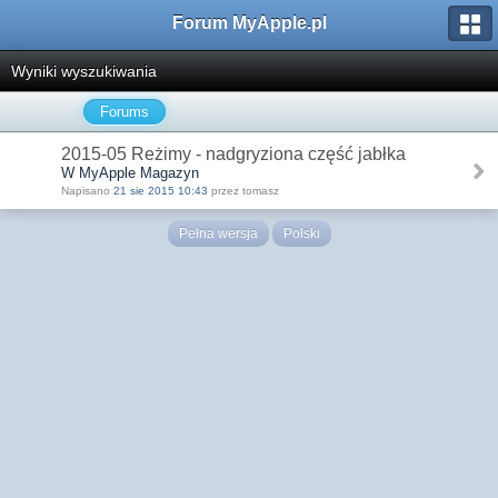
Forum MyApple.pl
Wyniki wyszukiwania
Forums
2015-05 Reżimy - nadgryziona część jabłka
W MyApple Magazyn
Napisano
21 sie 2015 10:43
przez tomasz
Pełna wersja
Polski