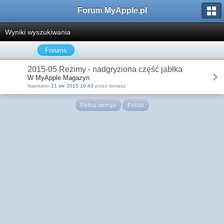
Forum MyApple.pl
Wyniki wyszukiwania
Forums
2015-05 Reżimy - nadgryziona część jabłka
W MyApple Magazyn
Napisano
21 sie 2015 10:43
przez tomasz
Pełna wersja
Polski