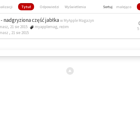
ualizacji
Tytuł
Odpowiedzi
Wyświetlenia
Sortuj
malejąco
- nadgryziona część jabłka
w
MyApple Magazyn
masz, 21 sie 2015
myapplemag
,
reżim
5
omasz ,
21 sie 2015