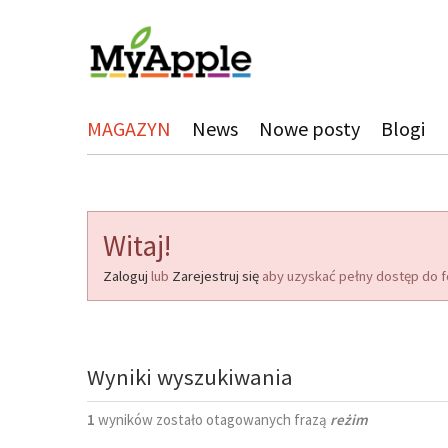
MAGAZYN
News
Nowe posty
Blogi
Witaj!
Zaloguj
lub
Zarejestruj się
aby uzyskać pełny dostęp do f
Wyniki wyszukiwania
1
wyników zostało otagowanych frazą
reżim