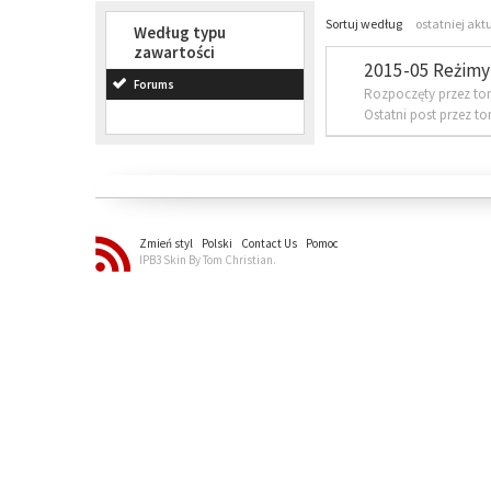
Sortuj według
ostatniej akt
Według typu
zawartości
2015-05 Reżimy 
Forums
Rozpoczęty przez to
Ostatni post przez t
Zmień styl
Polski
Contact Us
Pomoc
IPB3 Skin By Tom Christian.