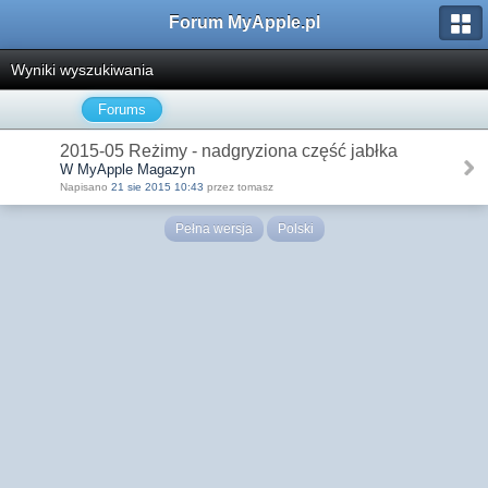
Forum MyApple.pl
Wyniki wyszukiwania
Forums
2015-05 Reżimy - nadgryziona część jabłka
W MyApple Magazyn
Napisano
21 sie 2015 10:43
przez tomasz
Pełna wersja
Polski