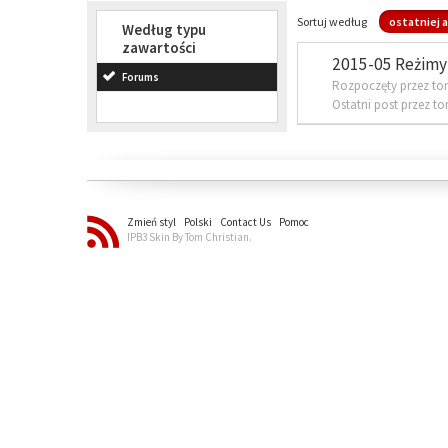
Sortuj według
ostatniej a
Według typu
zawartości
2015-05 Reżimy 
Forums
Rozpoczęty przez to
Ostatni post przez t
Zmień styl
Polski
Contact Us
Pomoc
IPB3 Skin By Tom Christian.