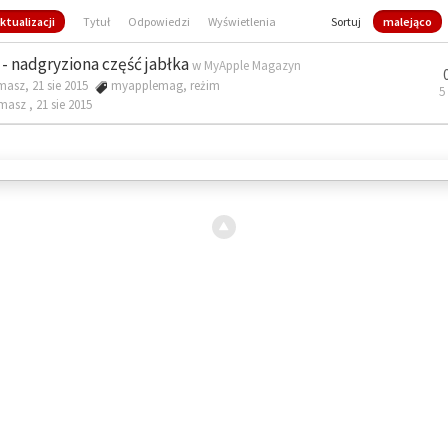
ktualizacji
Tytuł
Odpowiedzi
Wyświetlenia
Sortuj
malejąco
- nadgryziona część jabłka
w
MyApple Magazyn
masz, 21 sie 2015
myapplemag
,
reżim
5
omasz ,
21 sie 2015