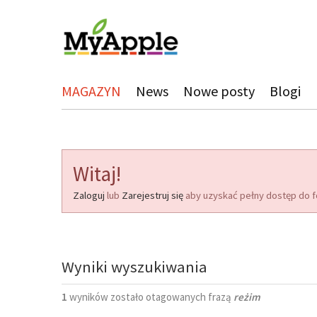
MAGAZYN
News
Nowe posty
Blogi
Witaj!
Zaloguj
lub
Zarejestruj się
aby uzyskać pełny dostęp do f
Wyniki wyszukiwania
1
wyników zostało otagowanych frazą
reżim