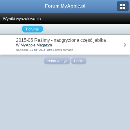
Forum MyApple.pl
Wyniki wyszukiwania
Forums
2015-05 Reżimy - nadgryziona część jabłka
W MyApple Magazyn
Napisano
21 sie 2015 10:43
przez tomasz
Pełna wersja
Polski