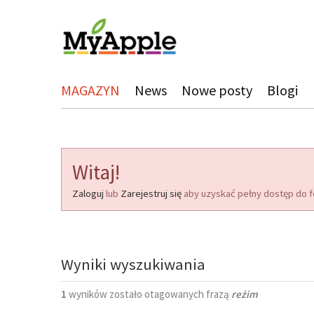
MAGAZYN
News
Nowe posty
Blogi
Witaj!
Zaloguj
lub
Zarejestruj się
aby uzyskać pełny dostęp do f
Wyniki wyszukiwania
1
wyników zostało otagowanych frazą
reżim