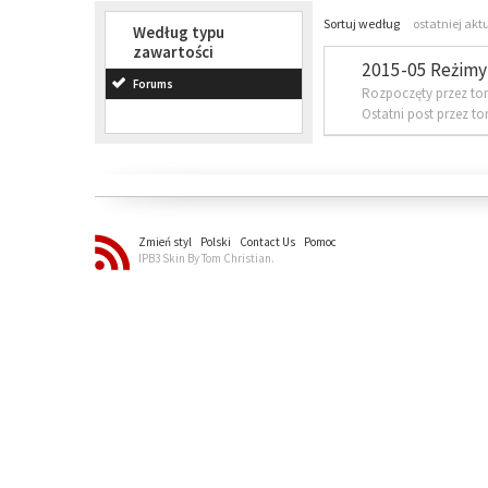
Sortuj według
ostatniej akt
Według typu
zawartości
2015-05 Reżimy 
Forums
Rozpoczęty przez to
Ostatni post przez t
Zmień styl
Polski
Contact Us
Pomoc
IPB3 Skin By Tom Christian.