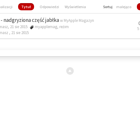
ualizacji
Tytuł
Odpowiedzi
Wyświetlenia
Sortuj
malejąco
- nadgryziona część jabłka
w
MyApple Magazyn
masz, 21 sie 2015
myapplemag
,
reżim
5
omasz ,
21 sie 2015