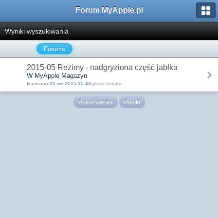
Forum MyApple.pl
Wyniki wyszukiwania
Forums
2015-05 Reżimy - nadgryziona część jabłka
W MyApple Magazyn
Napisano
21 sie 2015 10:43
przez tomasz
Pełna wersja
Polski