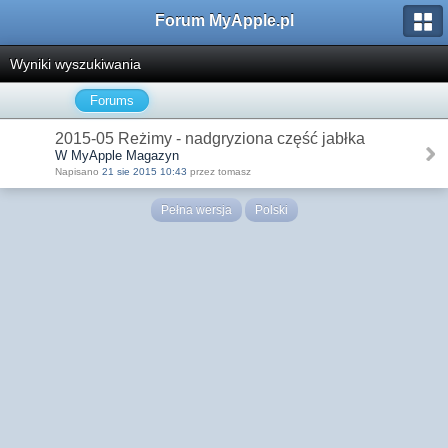
Forum MyApple.pl
Wyniki wyszukiwania
Forums
2015-05 Reżimy - nadgryziona część jabłka
W MyApple Magazyn
Napisano
21 sie 2015 10:43
przez tomasz
Pełna wersja
Polski